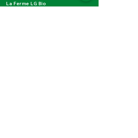
La Ferme LG Bio
808 La Guiblaie, Le Tremblay
49520 OMBREE D'ANJOU
fermelgbio@gmail.com
06 70 28 86 73